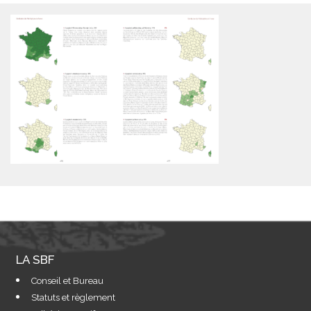
LA SBF
Conseil et Bureau
Statuts et règlement