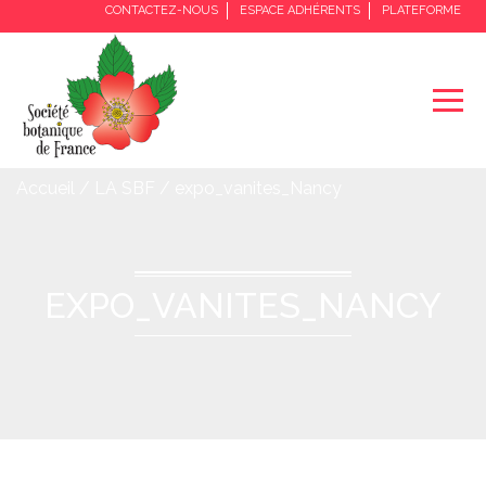
CONTACTEZ-NOUS
ESPACE ADHÉRENTS
PLATEFORME
Accueil / LA SBF / expo_vanites_Nancy
EXPO_VANITES_NANCY