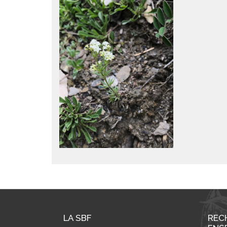
LA SBF
REC