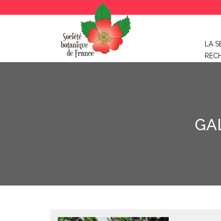
LA S
REC
GA