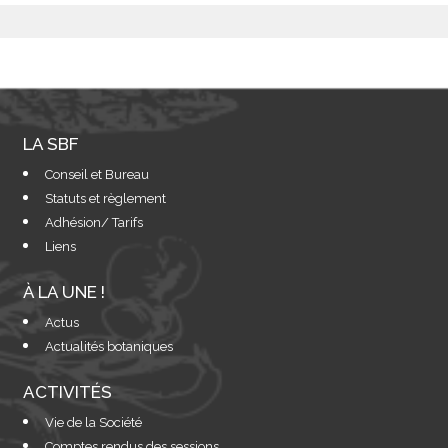
LA SBF
Conseil et Bureau
Statuts et règlement
Adhésion/ Tarifs
Liens
À LA UNE !
Actus
Actualités botaniques
ACTIVITÉS
Vie de la Société
Comptes rendus des sessions