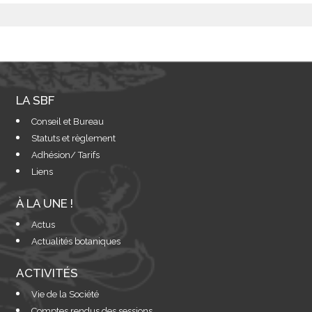
LA SBF
Conseil et Bureau
Statuts et règlement
Adhésion/ Tarifs
Liens
À LA UNE !
Actus
Actualités botaniques
ACTIVITÉS
Vie de la Société
Comptes rendus des sessions