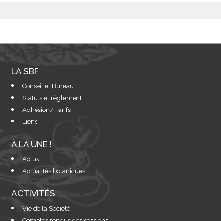
LA SBF
Conseil et Bureau
Statuts et règlement
Adhésion/ Tarifs
Liens
À LA UNE !
Actus
Actualités botaniques
ACTIVITÉS
Vie de la Société
Comptes rendus des sessions