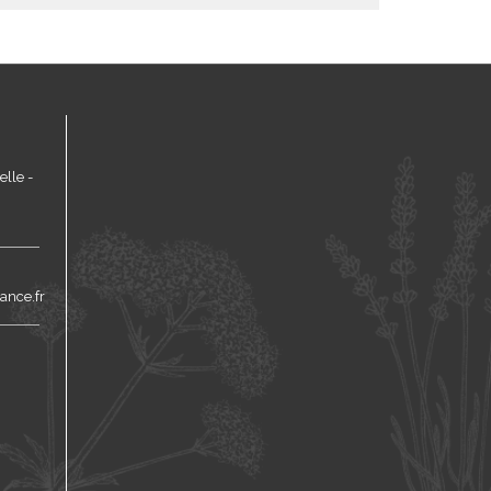
lle -
ance.fr