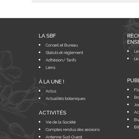
LA SBF
REC
ENS
Conseil et Bureau
Le
Statuts et règlement
Le
Adhésion/ Tarifs
Liens
PUB
À LA UNE !
Fl
Actus
Bo
Actualités botaniques
Jo
ACTIVITÉS
Ac
Bu
Vie de la Société
Bi
Comptes rendus des sessions
Antenne Sud-Ouest