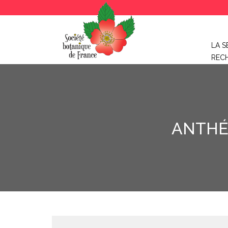
LA S
REC
ANTHÉ