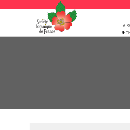
LA S
REC