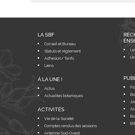
LA SBF
REC
ENS
Conseil et Bureau
Le
Statuts et règlement
Le
Adhésion/ Tarifs
Liens
PUB
À LA UNE !
Fl
Actus
Bo
Actualités botaniques
Jo
ACTIVITÉS
Ac
Bu
Vie de la Société
Bi
Comptes rendus des sessions
Antenne Sud-Ouest