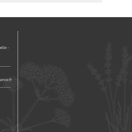
lle -
ance.fr