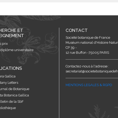
HERCHE ET
CONTACT
EIGNEMENT
Société botanique de France
Muséum national d'Histoire Nature
s prix
CP 39 -
 diplôme universitaire
12 rue Buffon -75005 PARIS
Contactez-nous à l'adresse :
LICATIONS
secretariat@societebotaniquedefr
ora Gallica
tany Letters
MENTIONS LEGALES & RGPD
urnal de Botanique
ta Botanica Gallica
lletin de la SbF
bliothèque