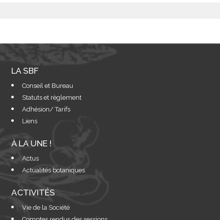
LA SBF
Conseil et Bureau
Statuts et règlement
Adhésion/ Tarifs
Liens
À LA UNE !
Actus
Actualités botaniques
ACTIVITÉS
Vie de la Société
Comptes rendus des sessions