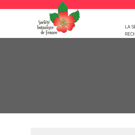
LA S
REC