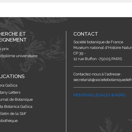
HERCHE ET
CONTACT
EIGNEMENT
Société botanique de France
Muséum national d'Histoire Nature
s prix
CP 39 -
 diplôme universitaire
12 rue Buffon -75005 PARIS
Contactez-nous à l'adresse :
LICATIONS
secretariat@societebotaniquedefr
ora Gallica
tany Letters
MENTIONS LEGALES & RGPD
urnal de Botanique
ta Botanica Gallica
lletin de la SbF
bliothèque