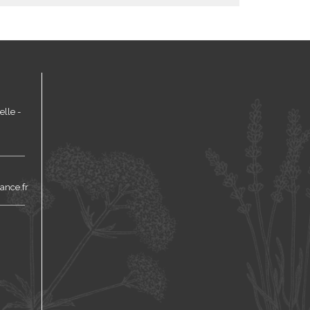
lle -
ance.fr