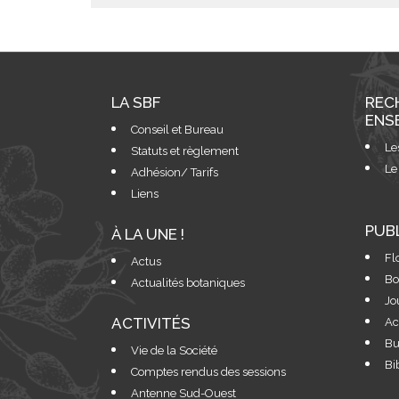
LA SBF
REC
ENS
Conseil et Bureau
Le
Statuts et règlement
Le
Adhésion/ Tarifs
Liens
PUB
À LA UNE !
Fl
Actus
Bo
Actualités botaniques
Jo
ACTIVITÉS
Ac
Bu
Vie de la Société
Bi
Comptes rendus des sessions
Antenne Sud-Ouest