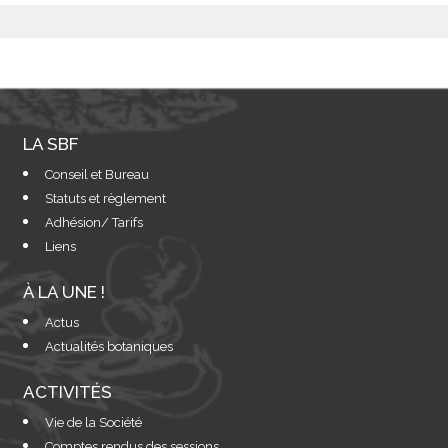
LA SBF
Conseil et Bureau
Statuts et règlement
Adhésion/ Tarifs
Liens
À LA UNE !
Actus
Actualités botaniques
ACTIVITÉS
Vie de la Société
Comptes rendus des sessions