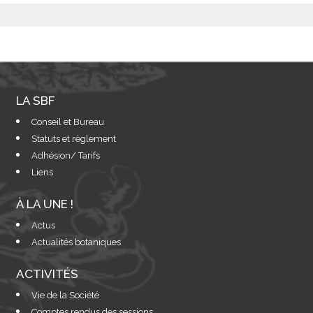
LA SBF
Conseil et Bureau
Statuts et règlement
Adhésion/ Tarifs
Liens
À LA UNE !
Actus
Actualités botaniques
ACTIVITÉS
Vie de la Société
Comptes rendus des sessions