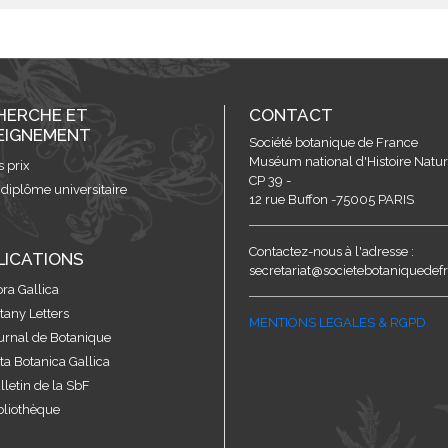
HERCHE ET
CONTACT
EIGNEMENT
Société botanique de France
Muséum national d'Histoire Nature
s prix
CP 39 -
 diplôme universitaire
12 rue Buffon -75005 PARIS
Contactez-nous à l'adresse :
LICATIONS
secretariat@societebotaniquedefr
ora Gallica
tany Letters
MENTIONS LEGALES & RGPD
urnal de Botanique
ta Botanica Gallica
lletin de la SbF
bliothèque