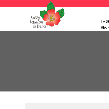
LA S
REC