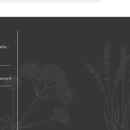
lle -
ance.fr