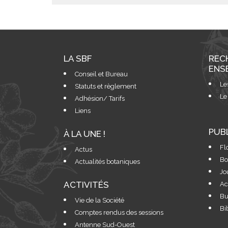
LA SBF
REC
ENS
Conseil et Bureau
Le
Statuts et règlement
Le
Adhésion/ Tarifs
Liens
PUB
À LA UNE !
Fl
Actus
Bo
Actualités botaniques
Jo
ACTIVITÉS
Ac
Bu
Vie de la Société
Bi
Comptes rendus des sessions
Antenne Sud-Ouest