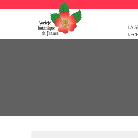
LA S
REC