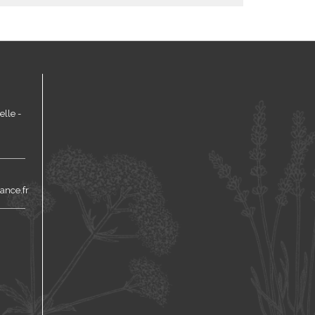
lle -
ance.fr