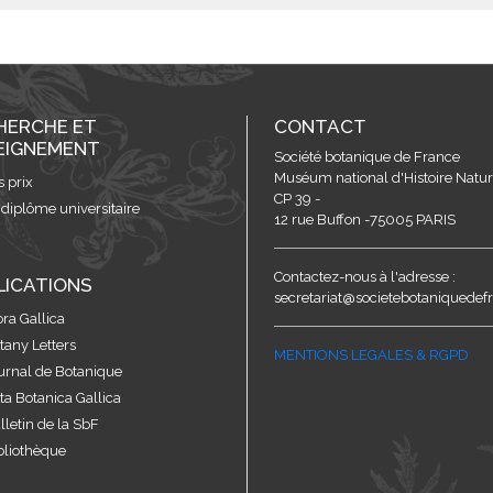
HERCHE ET
CONTACT
EIGNEMENT
Société botanique de France
Muséum national d'Histoire Nature
s prix
CP 39 -
 diplôme universitaire
12 rue Buffon -75005 PARIS
Contactez-nous à l'adresse :
LICATIONS
secretariat@societebotaniquedefr
ora Gallica
tany Letters
MENTIONS LEGALES & RGPD
urnal de Botanique
ta Botanica Gallica
lletin de la SbF
bliothèque