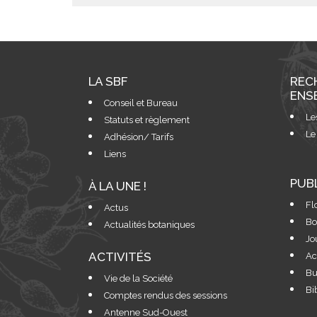
LA SBF
REC
ENS
Conseil et Bureau
Le
Statuts et règlement
Le
Adhésion/ Tarifs
Liens
PUB
À LA UNE !
Fl
Actus
Bo
Actualités botaniques
Jo
ACTIVITÉS
Ac
Bu
Vie de la Société
Bi
Comptes rendus des sessions
Antenne Sud-Ouest