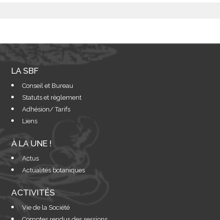
LA SBF
Conseil et Bureau
Statuts et règlement
Adhésion/ Tarifs
Liens
À LA UNE !
Actus
Actualités botaniques
ACTIVITÉS
Vie de la Société
Comptes rendus des sessions