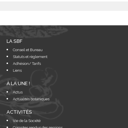
LA SBF
Conseil et Bureau
Statuts et règlement
Adhésion/ Tarifs
Liens
À LA UNE !
Actus
Actualités botaniques
ACTIVITÉS
Vie de la Société
Comptes rendus des sessions