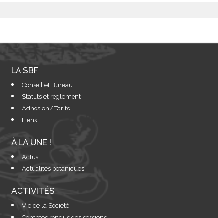
LA SBF
Conseil et Bureau
Statuts et règlement
Adhésion/ Tarifs
Liens
À LA UNE !
Actus
Actualités botaniques
ACTIVITÉS
Vie de la Société
Comptes rendus des sessions