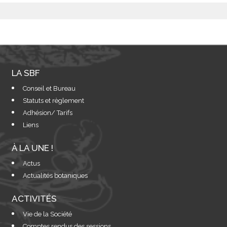
LA SBF
Conseil et Bureau
Statuts et règlement
Adhésion/ Tarifs
Liens
À LA UNE !
Actus
Actualités botaniques
ACTIVITÉS
Vie de la Société
Comptes rendus des sessions