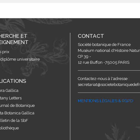
HERCHE ET
CONTACT
EIGNEMENT
Société botanique de France
Muséum national d'Histoire Nature
s prix
CP 39 -
 diplôme universitaire
12 rue Buffon -75005 PARIS
Contactez-nous à l'adresse :
LICATIONS
secretariat@societebotaniquedefr
ora Gallica
tany Letters
MENTIONS LEGALES & RGPD
urnal de Botanique
ta Botanica Gallica
lletin de la SbF
bliothèque