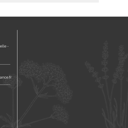
lle -
ance.fr