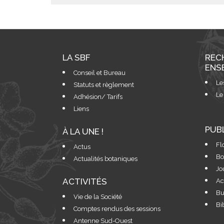
LA SBF
REC
ENS
Conseil et Bureau
Le
Statuts et règlement
Le
Adhésion/ Tarifs
Liens
PUB
À LA UNE !
Fl
Actus
Bo
Actualités botaniques
Jo
ACTIVITÉS
Ac
Bu
Vie de la Société
Bi
Comptes rendus des sessions
Antenne Sud-Ouest