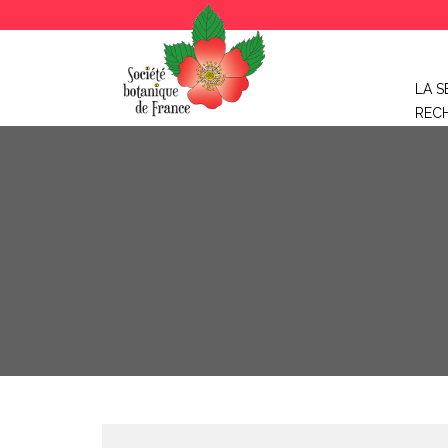
LA S
REC