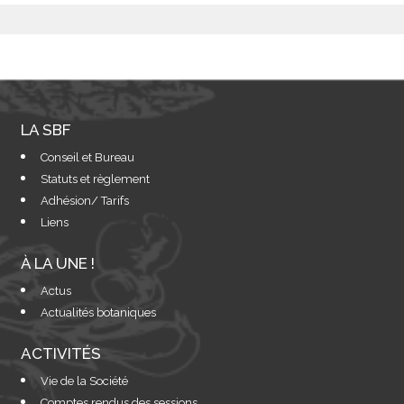
LA SBF
Conseil et Bureau
Statuts et règlement
Adhésion/ Tarifs
Liens
À LA UNE !
Actus
Actualités botaniques
ACTIVITÉS
Vie de la Société
Comptes rendus des sessions