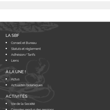
LA SBF
Conseil et Bureau
Statuts et règlement
Adhésion/ Tarifs
Liens
À LA UNE !
Actus
Actualités botaniques
ACTIVITÉS
Vie de la Société
Comptes rendus des sessions