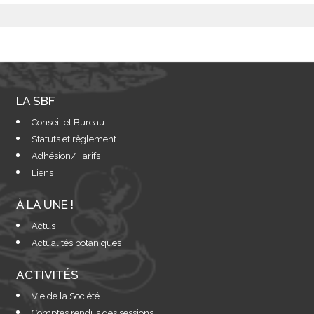
LA SBF
Conseil et Bureau
Statuts et règlement
Adhésion/ Tarifs
Liens
À LA UNE !
Actus
Actualités botaniques
ACTIVITÉS
Vie de la Société
Comptes rendus des sessions