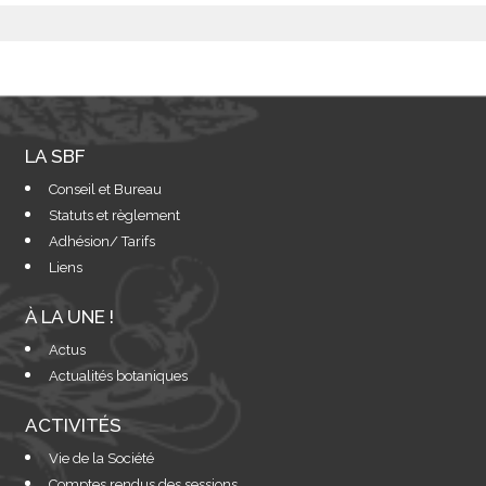
LA SBF
Conseil et Bureau
Statuts et règlement
Adhésion/ Tarifs
Liens
À LA UNE !
Actus
Actualités botaniques
ACTIVITÉS
Vie de la Société
Comptes rendus des sessions