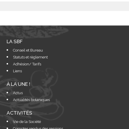
LA SBF
Conseil et Bureau
Statuts et règlement
Adhésion/ Tarifs
Liens
À LA UNE !
Actus
Actualités botaniques
ACTIVITÉS
Vie de la Société
Comptes rendus des sessions