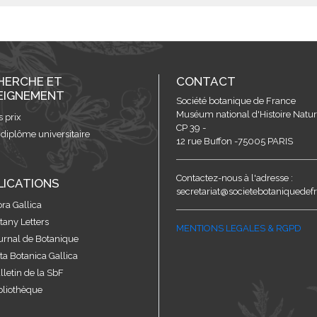
HERCHE ET
CONTACT
EIGNEMENT
Société botanique de France
Muséum national d'Histoire Nature
s prix
CP 39 -
 diplôme universitaire
12 rue Buffon -75005 PARIS
Contactez-nous à l'adresse :
LICATIONS
secretariat@societebotaniquedefr
ora Gallica
tany Letters
MENTIONS LEGALES & RGPD
urnal de Botanique
ta Botanica Gallica
lletin de la SbF
bliothèque