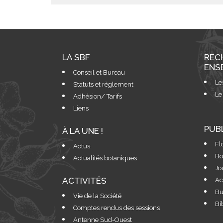
LA SBF
REC
ENS
Conseil et Bureau
Le
Statuts et règlement
Le
Adhésion/ Tarifs
Liens
PUB
À LA UNE !
Fl
Actus
Bo
Actualités botaniques
Jo
ACTIVITÉS
Ac
Bu
Vie de la Société
Bi
Comptes rendus des sessions
Antenne Sud-Ouest