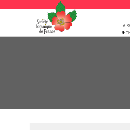
LA S
REC