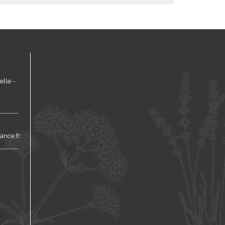
lle -
ance.fr