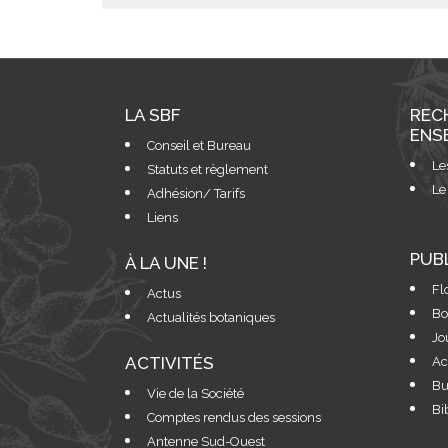
LA SBF
REC
ENS
Conseil et Bureau
Le
Statuts et règlement
Le
Adhésion/ Tarifs
Liens
PUB
À LA UNE !
Fl
Actus
Bo
Actualités botaniques
Jo
ACTIVITÉS
Ac
Bu
Vie de la Société
Bi
Comptes rendus des sessions
Antenne Sud-Ouest