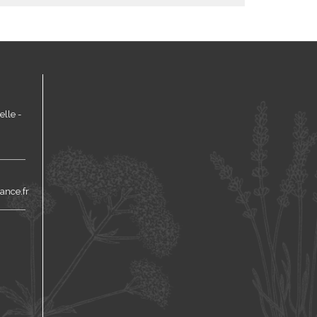
lle -
ance.fr