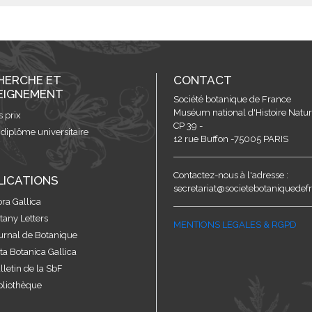
HERCHE ET
CONTACT
EIGNEMENT
Société botanique de France
Muséum national d'Histoire Nature
s prix
CP 39 -
 diplôme universitaire
12 rue Buffon -75005 PARIS
Contactez-nous à l'adresse :
LICATIONS
secretariat@societebotaniquedefr
ora Gallica
tany Letters
MENTIONS LEGALES & RGPD
urnal de Botanique
ta Botanica Gallica
lletin de la SbF
bliothèque