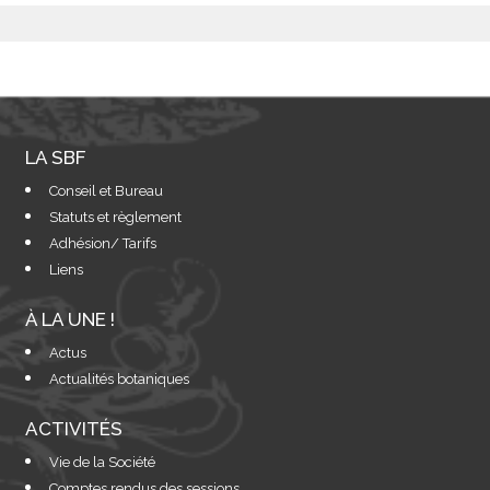
LA SBF
Conseil et Bureau
Statuts et règlement
Adhésion/ Tarifs
Liens
À LA UNE !
Actus
Actualités botaniques
ACTIVITÉS
Vie de la Société
Comptes rendus des sessions