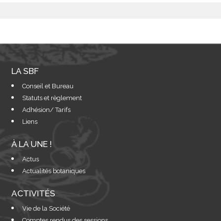
LA SBF
Conseil et Bureau
Statuts et règlement
Adhésion/ Tarifs
Liens
À LA UNE !
Actus
Actualités botaniques
ACTIVITÉS
Vie de la Société
Comptes rendus des sessions