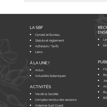
LA SBF
REC
ENS
Conseil et Bureau
Le
Statuts et règlement
Le
Adhésion/ Tarifs
Liens
PUB
À LA UNE !
Fl
Actus
Bo
Actualités botaniques
Jo
ACTIVITÉS
Ac
Bu
Vie de la Société
Bi
Comptes rendus des sessions
Antenne Sud-Ouest