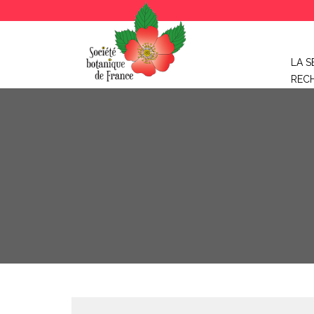
LA S
REC