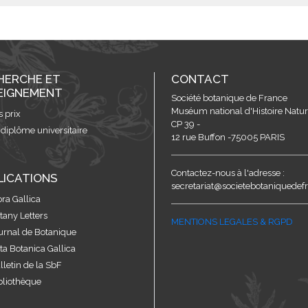
HERCHE ET
CONTACT
EIGNEMENT
Société botanique de France
Muséum national d'Histoire Nature
s prix
CP 39 -
 diplôme universitaire
12 rue Buffon -75005 PARIS
Contactez-nous à l'adresse :
LICATIONS
secretariat@societebotaniquedefr
ora Gallica
tany Letters
MENTIONS LEGALES & RGPD
urnal de Botanique
ta Botanica Gallica
lletin de la SbF
bliothèque