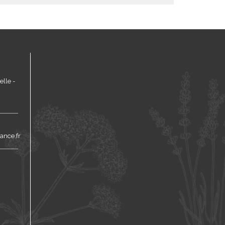
lle -
ance.fr