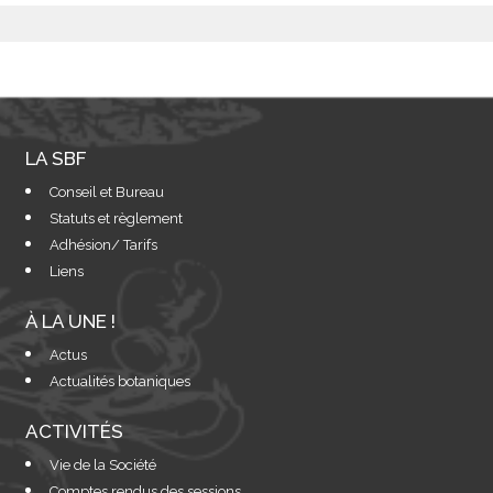
LA SBF
Conseil et Bureau
Statuts et règlement
Adhésion/ Tarifs
Liens
À LA UNE !
Actus
Actualités botaniques
ACTIVITÉS
Vie de la Société
Comptes rendus des sessions