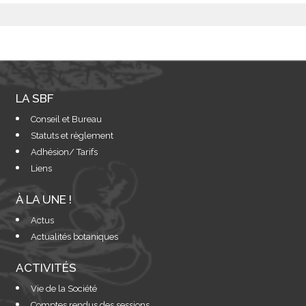
LA SBF
Conseil et Bureau
Statuts et règlement
Adhésion/ Tarifs
Liens
À LA UNE !
Actus
Actualités botaniques
ACTIVITÉS
Vie de la Société
Comptes rendus des sessions