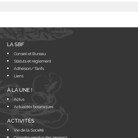
LA SBF
Conseil et Bureau
Statuts et règlement
Adhésion/ Tarifs
Liens
À LA UNE !
Actus
Actualités botaniques
ACTIVITÉS
Vie de la Société
Comptes rendus des sessions