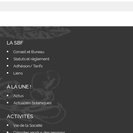
LA SBF
Conseil et Bureau
Statuts et règlement
Adhésion/ Tarifs
Liens
À LA UNE !
Actus
Actualités botaniques
ACTIVITÉS
Vie de la Société
Comptes rendus des sessions