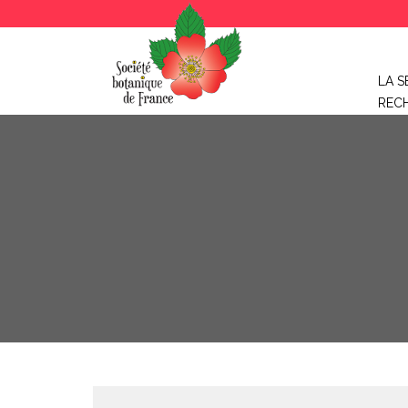
LA S
REC