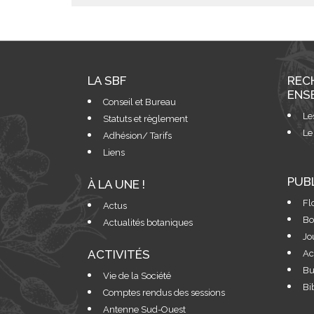
LA SBF
REC
ENS
Conseil et Bureau
Le
Statuts et règlement
Le
Adhésion/ Tarifs
Liens
PUB
À LA UNE !
Fl
Actus
Bo
Actualités botaniques
Jo
ACTIVITÉS
Ac
Bu
Vie de la Société
Bi
Comptes rendus des sessions
Antenne Sud-Ouest