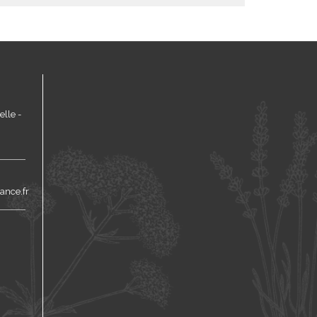
lle -
ance.fr