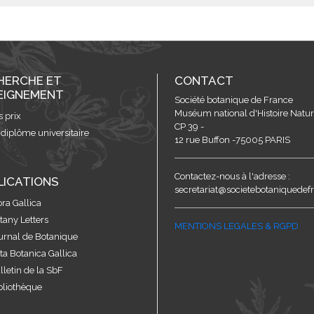
HERCHE ET
CONTACT
EIGNEMENT
Société botanique de France
Muséum national d'Histoire Nature
s prix
CP 39 -
 diplôme universitaire
12 rue Buffon -75005 PARIS
Contactez-nous à l'adresse :
LICATIONS
secretariat@societebotaniquedefr
ora Gallica
tany Letters
MENTIONS LEGALES & RGPD
urnal de Botanique
ta Botanica Gallica
lletin de la SbF
bliothèque