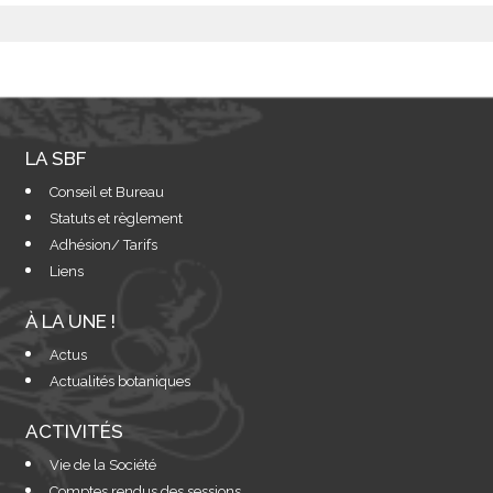
LA SBF
Conseil et Bureau
Statuts et règlement
Adhésion/ Tarifs
Liens
À LA UNE !
Actus
Actualités botaniques
ACTIVITÉS
Vie de la Société
Comptes rendus des sessions