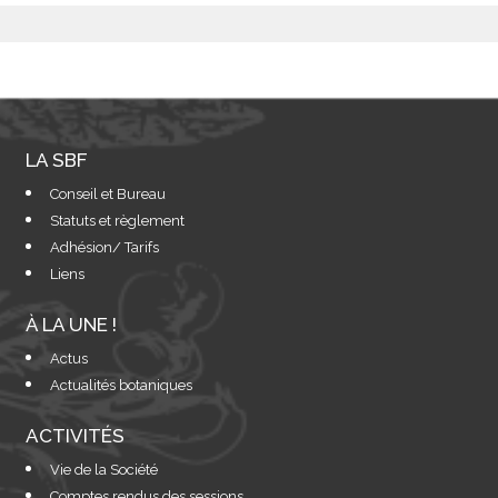
LA SBF
Conseil et Bureau
Statuts et règlement
Adhésion/ Tarifs
Liens
À LA UNE !
Actus
Actualités botaniques
ACTIVITÉS
Vie de la Société
Comptes rendus des sessions