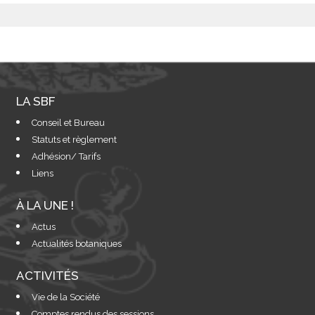
LA SBF
Conseil et Bureau
Statuts et règlement
Adhésion/ Tarifs
Liens
À LA UNE !
Actus
Actualités botaniques
ACTIVITÉS
Vie de la Société
Comptes rendus des sessions