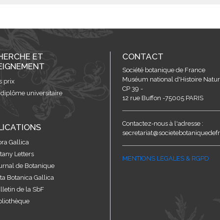
HERCHE ET
CONTACT
EIGNEMENT
Société botanique de France
Muséum national d'Histoire Nature
s prix
CP 39 -
 diplôme universitaire
12 rue Buffon -75005 PARIS
Contactez-nous à l'adresse :
LICATIONS
secretariat@societebotaniquedefr
ora Gallica
tany Letters
MENTIONS LEGALES & RGPD
urnal de Botanique
ta Botanica Gallica
lletin de la SbF
bliothèque