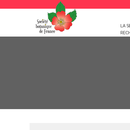
LA S
REC