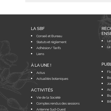
LA SBF
REC
ENS
Conseil et Bureau
Le
Statuts et règlement
Le
Adhésion/ Tarifs
Liens
PUB
À LA UNE !
Fl
Actus
Bo
Actualités botaniques
Jo
ACTIVITÉS
Ac
Bu
Vie de la Société
Bi
Comptes rendus des sessions
Antenne Sud-Ouest