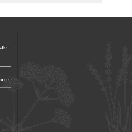
lle -
ance.fr