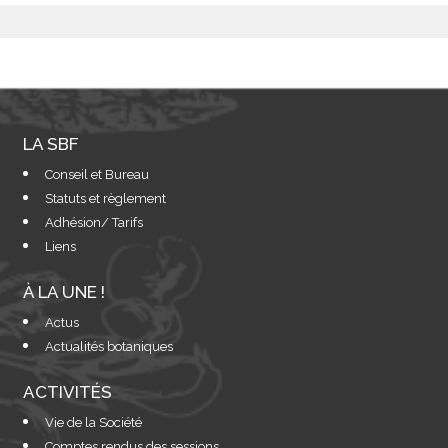
LA SBF
Conseil et Bureau
Statuts et règlement
Adhésion/ Tarifs
Liens
À LA UNE !
Actus
Actualités botaniques
ACTIVITÉS
Vie de la Société
Comptes rendus des sessions