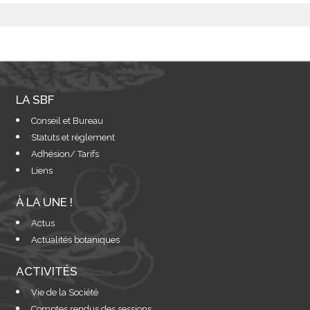
LA SBF
Conseil et Bureau
Statuts et règlement
Adhésion/ Tarifs
Liens
À LA UNE !
Actus
Actualités botaniques
ACTIVITÉS
Vie de la Société
Comptes rendus des sessions