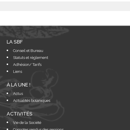
LA SBF
Conseil et Bureau
Statuts et règlement
Adhésion/ Tarifs
Liens
À LA UNE !
Actus
Actualités botaniques
ACTIVITÉS
Vie de la Société
Comptes rendus des sessions