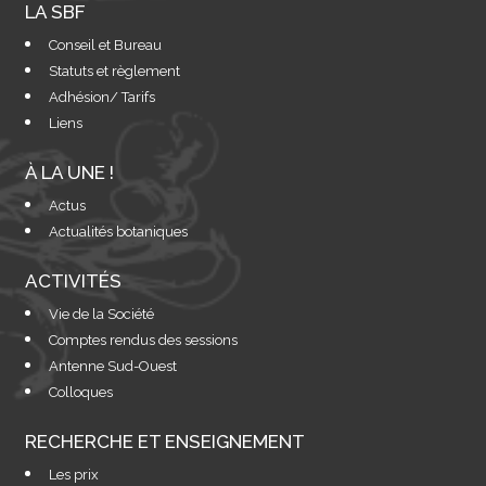
LA SBF
Conseil et Bureau
Statuts et règlement
Adhésion/ Tarifs
Liens
À LA UNE !
Actus
Actualités botaniques
ACTIVITÉS
Vie de la Société
Comptes rendus des sessions
Antenne Sud-Ouest
Colloques
RECHERCHE ET ENSEIGNEMENT
Les prix