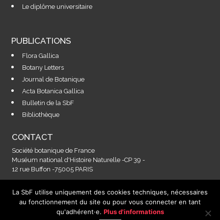
Le diplôme universitaire
PUBLICATIONS
Flora Gallica
Botany Letters
Journal de Botanique
Acta Botanica Gallica
Bulletin de la SbF
Bibliothèque
CONTACT
Société botanique de France
Muséum national d'Histoire Naturelle -CP 39 -
12 rue Buffon -75005 PARIS
La SbF utilise uniquement des cookies techniques, nécessaires
Contactez-nous à l'adresse :
au fonctionnement du site ou pour vous connecter en tant
secretariat@societebotaniquedefrance.fr
qu'adhérent·e.
Plus d'informations