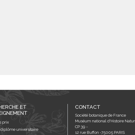
HERCHE ET
CONTACT
EIGNEMENT
Société botanique de France
Muséum national d'Histoire Nature
s prix
CP 39 -
 diplôme universitaire
12 rue Buffon -75005 PARIS