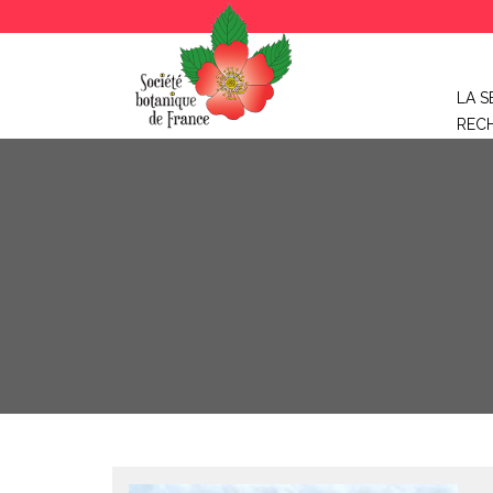
LA S
REC