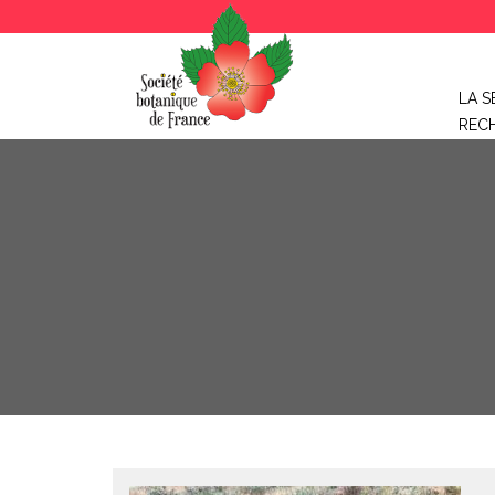
LA S
REC