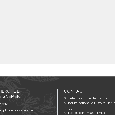
HERCHE ET
CONTACT
EIGNEMENT
Société botanique de France
Muséum national d'Histoire Nature
s prix
CP 39 -
 diplôme universitaire
12 rue Buffon -75005 PARIS