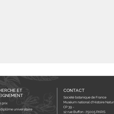
HERCHE ET
CONTACT
EIGNEMENT
Société botanique de France
Muséum national d'Histoire Nature
s prix
CP 39 -
 diplôme universitaire
12 rue Buffon -75005 PARIS