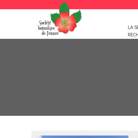
LA S
REC