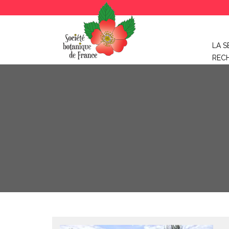
LA S
REC