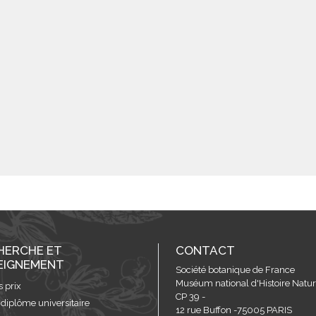
HERCHE ET
CONTACT
EIGNEMENT
Société botanique de France
Muséum national d'Histoire Nature
s prix
CP 39 -
 diplôme universitaire
12 rue Buffon -75005 PARIS