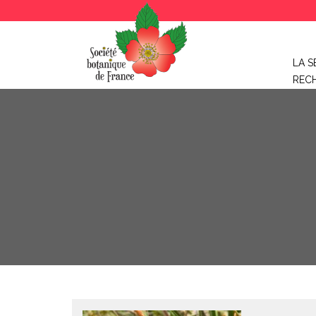
LA S
REC