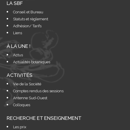
LA SBF
Conseil et Bureau
Statuts et règlement
Adhésion/ Tarifs
Liens
À LA UNE !
Actus
Actualités botaniques
ACTIVITÉS
Vie de la Société
Comptes rendus des sessions
Antenne Sud-Ouest
Colloques
RECHERCHE ET ENSEIGNEMENT
Les prix