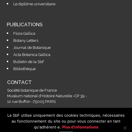
Le diplôme universitaire
PUBLICATIONS
Flora Gallica
Botany Letters
Journal de Botanique
Acta Botanica Gallica
Bulletin de la SbF
Bibliothèque
CONTACT
Société botanique de France
Muséum national d'Histoire Naturelle -CP 39 -
12 rue Buffon -75005 PARIS
La SbF utilise uniquement des cookies techniques, nécessaires
Contactez-nous à l'adresse :
au fonctionnement du site ou pour vous connecter en tant
secretariat@societebotaniquedefrance.fr
qu'adhérent·e.
Plus d'informations