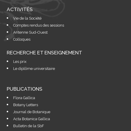
ACTIVITÉS
Vie de la Société
Comptes rendus des sessions
Antenne Sud-Ouest
Colloques
RECHERCHE ET ENSEIGNEMENT
Les prix
Le diplôme universitaire
PUBLICATIONS
Flora Gallica
Botany Letters
Journal de Botanique
Acta Botanica Gallica
Bulletin de la SbF