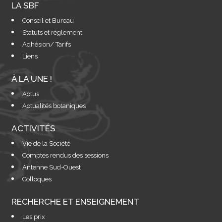
LA SBF
Conseil et Bureau
Statuts et règlement
Adhésion/ Tarifs
Liens
À LA UNE !
Actus
Actualités botaniques
ACTIVITÉS
Vie de la Société
Comptes rendus des sessions
Antenne Sud-Ouest
Colloques
RECHERCHE ET ENSEIGNEMENT
Les prix