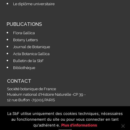
Le diplôme universitaire
PUBLICATIONS
Flora Gallica
Botany Letters
Journal de Botanique
Acta Botanica Gallica
Bulletin de la SbF
Bibliothèque
CONTACT
Société botanique de France
Muséum national d'Histoire Naturelle -CP 39 -
12 rue Buffon -75005 PARIS
La SbF utilise uniquement des cookies techniques, nécessaires
Contactez-nous à l'adresse :
au fonctionnement du site ou pour vous connecter en tant
secretariat@societebotaniquedefrance.fr
qu'adhérent·e.
Plus d'informations